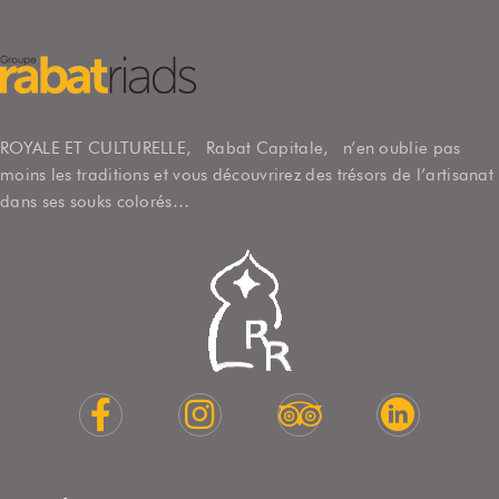
Login
Sign in to your hotel account!
ROYALE ET CULTURELLE, Rabat Capitale, n’en oublie pas
EMAIL
*
moins les traditions et vous découvrirez des trésors de l’artisanat
dans ses souks colorés…
MOT DE PASSE
*
Se souvenir de moi
Mot de passe oublié?
CONNEXION