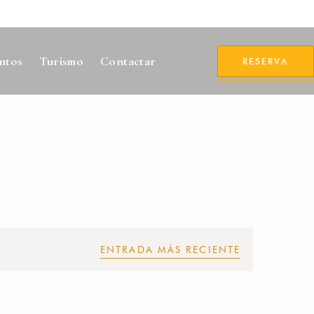
ntos
Turismo
Contactar
RESERVA
ENTRADA MÁS RECIENTE
o afiliado?
e suavitate repudiandae, homero
nsectetuer ei mel. Ne patrioque