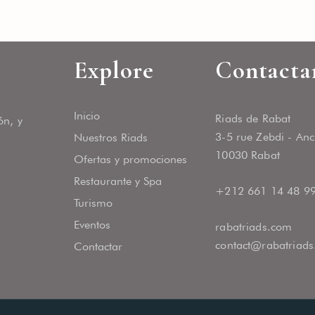
CANCELAR LA HABITACIÓN DIR
OFERTA EXCLUSIVA PARA SOCI
Explore
Contacta
¿Ha olvidado su contraseña?
EXAMEN EN PROFUNDIDAD DE
HORARIA
CONEXIÓN
Inicio
Riads de Rabat
ón, y
3-5 rue Zebdi - An
Nuestros Riads
10030 Rabat
Ofertas y promociones
Restaurante y Spa
+212 661 14 48 9
Turismo
Eventos
rabatriads.com
contact@rabatriad
Contactar