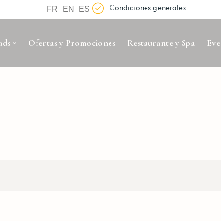
Condiciones generales
FR
EN
ES
ads
Ofertas y Promociones
Restaurante y Spa
Eve
sesión
 hotel
¿Qué obtienes com
Lorem ipsum dolor sit amet, in nam deniqu
CO
*
dictas omnesque duo et. Novum dignissim co
consequat persequeris usu